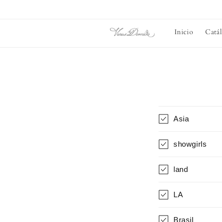
Ir
directamente
al contenido
Inicio
Catá
Asia
showgirls
land
LA
Brasil