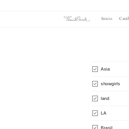
Ir
directamente
al contenido
Inicio
Catá
Asia
showgirls
land
LA
Brasil